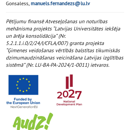
Gonsaless,
manuels.fernandezs@lu.lv
Pētījumu finansē Atveseļošanas un noturības
mehānisma projekts “Latvijas Universitātes iekšēja
un ārēja konsolidācija” (Nr.
5.2.1.1.i.0/2/24/I/CFLA/007) granta projekta
“Ģimenes veidošanas vērtībās balstītas tikumiskās
dzimumaudzināšanas veicināšana Latvijas izglītības
sistēmā” (Nr. LU-BA-PA-2024/1-0011) ietvaros.