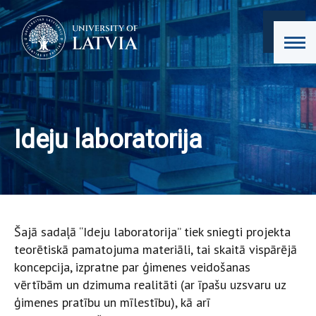
Ideju laboratorija
Šajā sadaļā “Ideju laboratorija” tiek sniegti projekta
teorētiskā pamatojuma materiāli, tai skaitā vispārējā
koncepcija, izpratne par ģimenes veidošanas
vērtībām un dzimuma realitāti (ar īpašu uzsvaru uz
ģimenes pratību un mīlestību), kā arī