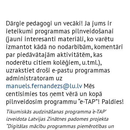
Dārgie pedagogi un vecāki! Ja jums ir
ieteikumi programmas pilnveidošanai
(jauni interesanti materiāli, ko varētu
izmantot kādā no nodarbībām, komentāri
par piedāvātajām aktivitātēm, kas
noderētu citiem kolēģiem, u.tml.),
uzrakstiet droši e-pastu programmas
administratoram uz
manuels.fernandezs@lu.lv
Mēs
centīsimies tos ņemt vērā un kopā
pilnveidosim programmu “e-TAP”! Paldies!
Tikumiskās audzināšanas programma ‘e-TAP’
izveidota Latvijas Zinātnes padomes projekta
“Digitālas mācību programmas piemērotības un