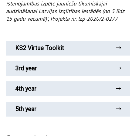
īstenojamības izpēte jauniešu tikumiskajai
audzināšanai Latvijas izglītības iestādēs (no 5 līdz
15 gadu vecumā)”, Projekta nr. lzp-2020/2-0277
KS2 Virtue Toolkit
3rd year
4th year
5th year