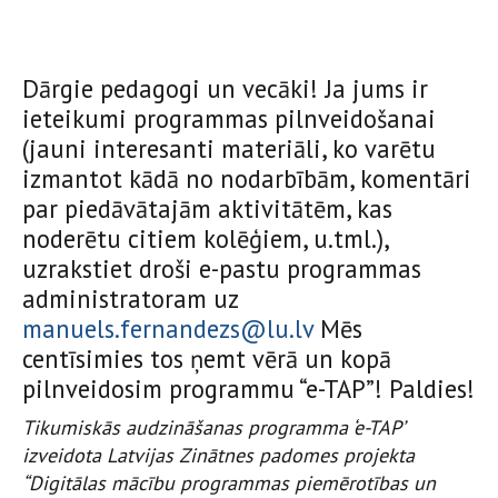
Dārgie pedagogi un vecāki! Ja jums ir
ieteikumi programmas pilnveidošanai
(jauni interesanti materiāli, ko varētu
izmantot kādā no nodarbībām, komentāri
par piedāvātajām aktivitātēm, kas
noderētu citiem kolēģiem, u.tml.),
uzrakstiet droši e-pastu programmas
administratoram uz
manuels.fernandezs@lu.lv
Mēs
centīsimies tos ņemt vērā un kopā
pilnveidosim programmu “e-TAP”! Paldies!
Tikumiskās audzināšanas programma ‘e-TAP’
izveidota Latvijas Zinātnes padomes projekta
“Digitālas mācību programmas piemērotības un