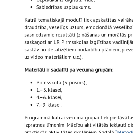
Sabiedrības uzplaukums.
Katrā tematiskajā modulī tiek apskatītas vairāka
draudzība, veselīgs uzturs, emocionālā veselība
sasniedzamie rezultāti (zināšanas un morālās pra
saskaņoti ar LR Pirmsskolas izglītības vadlīnij
sastāv no detalizētiem nodarbību plāniem, preze
uz video materiāliem u.c.).
Materiāli ir sadalīti pa vecuma grupām:
Pirmsskola (3. posms),
1.–3. klasei,
4.–6. klasei,
7.–9. klasei.
Programmā katrai vecuma grupai tiek piedāvātas
izpratnes līmenim. Mācību aktivitātēs iekļauti di
praktiskās aktivitātes skolēniem. Sadaļā
“Metodi