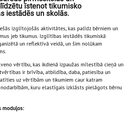
alīdzētu īstenot tikumisko
s iestādēs un skolās.
ešās izglītojošās aktivitātes, kas palīdz bērniem un
mus jeb tikumus. Izglītības iestādēs tikumiskā
ganizētā un reflektīvā veidā, un šim nolūkam
ms.
veno vērtību, kas ikdienā izpaužas mīlestībā cieņā un
ērtības ir brīvība, atbildība, daba, patiesība un
atīties uz vērtībām un tikumiem caur katram
darbībām, kuru elastīgais izklāsts pielāgots bērnu
os moduļos: