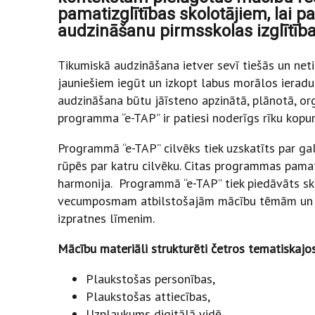
pamatizglītības skolotājiem, lai p
audzināšanu pirmsskolas izglītība
Tikumiskā audzināšana ietver sevī tiešās un neti
jauniešiem iegūt un izkopt labus morālos ieradu
audzināšana būtu jāīsteno apzinātā, plānotā, or
programma “e-TAP” ir patiesi noderīgs rīku kopu
Programmā “e-TAP” cilvēks tiek uzskatīts par gal
rūpēs par katru cilvēku. Citas programmas pamatv
harmonija. Programmā “e-TAP” tiek piedāvāts sk
vecumposmam atbilstošajām mācību tēmām un no
izpratnes līmenim.
Mācību materiāli strukturēti četros tematiskaj
Plaukstošas personības,
Plaukstošas attiecības,
Uzplaukums digitālā vidē,