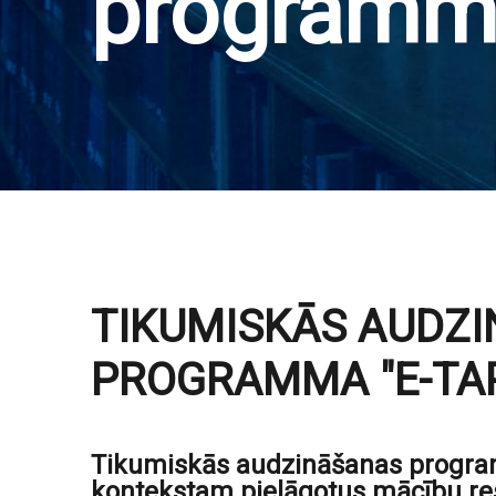
programm
TIKUMISKĀS AUDZ
PROGRAMMA "E-TA
Tikumiskās audzināšanas program
kontekstam pielāgotus mācību re