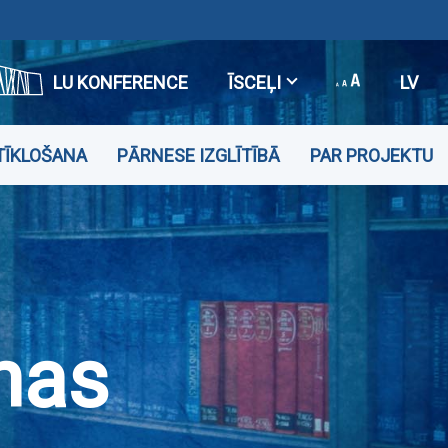
LU KONFERENCE
ĪSCEĻI
LV
TĪKLOŠANA
PĀRNESE IZGLĪTĪBĀ
PAR PROJEKTU
nas