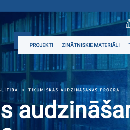
PROJEKTI
ZINĀTNISKIE MATERIĀLI
GLĪTĪBĀ
TIKUMISKĀS AUDZINĀŠANAS PROGRAMMA
s audzināša