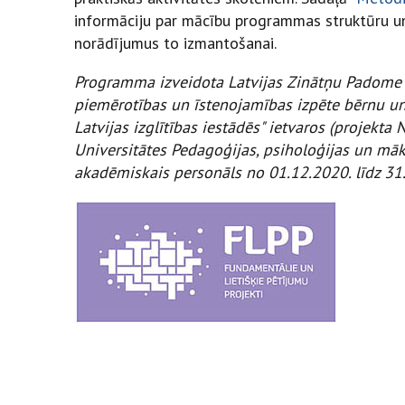
informāciju par mācību programmas struktūru un 
norādījumus to izmantošanai.
Programma izveidota Latvijas Zinātņu Padome
piemērotības un īstenojamības izpēte bērnu un 
Latvijas izglītības iestādēs" ietvaros (projekta 
Universitātes Pedagoģijas, psiholoģijas un māks
akadēmiskais personāls no 01.12.2020. līdz 31