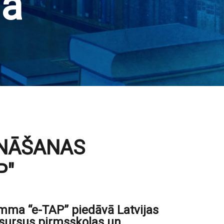
a
INĀŠANAS
P"
ma “e-TAP” piedāvā Latvijas
sursus pirmsskolas un