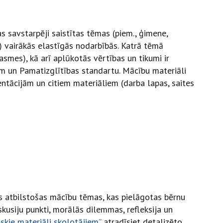
s savstarpēji saistītas tēmas (piem., ģimene,
) vairākās elastīgās nodarbībās. Katrā tēmā
smes), kā arī aplūkotās vērtības un tikumi ir
ām un Pamatizglītības standartu. Mācību materiāli
ntācijām un citiem materiāliem (darba lapas, saites
 atbilstošas mācību tēmas, kas pielāgotas bērnu
skusiju punkti, morālās dilemmas, refleksija un
skie materiāli skolotājiem”
atradīsiet detalizēto